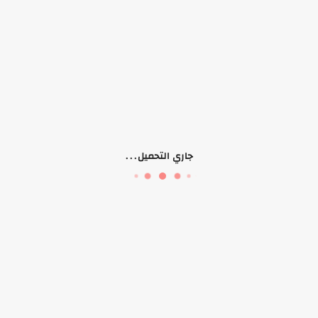
اضف وصف المتاجر
موقعنا
جاري التحميل...
النقب
تابعنا على
الصفحات
حسابي
المتجر
تسجيل الدخول